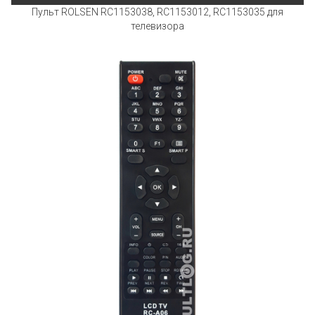
Пульт ROLSEN RC1153038, RC1153012, RC1153035 для
телевизора