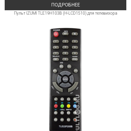
ПОДРОБНЕЕ
Пульт IZUMI TLE19H103B (H-LCD1510) для телевизора