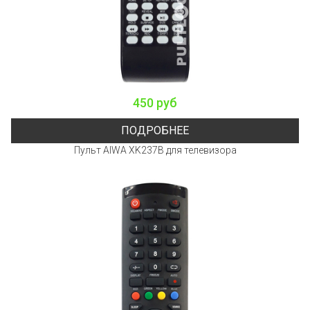
450 руб
ПОДРОБНЕЕ
Пульт AIWA XK237B для телевизора