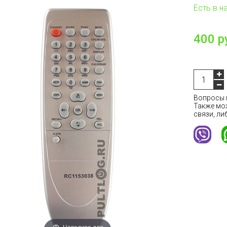
Есть в н
400 р
Вопросы м
Также мо
связи, ли
Наведите для