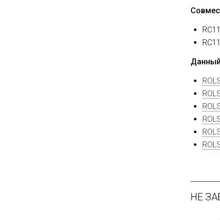
Совмес
RC11
RC11
Данный
ROLS
ROLS
ROLS
ROLS
ROLS
ROLS
НЕ ЗА