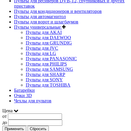
Пульты для ресиверов DVB-T2, спутниковых и других
приставок
Пульты для кондиционеров и вентиляторов
Пульты для автомагнитол
Пульты для ворот и шлагбаумов
Пульты универсальные
Пульты для AKAI
Пульты для DAEWOO
Пульты для GRUNDIG
Пульты для JVC
Пульты для LG
Пульты для PANASONIC
Пульты для PHILIPS
Пульты для SAMSUNG
Пульты для SHARP
Пульты для SONY
Пульты для TOSHIBA
Батарейки
Очки 3D
Чехлы для пультов
Цена
от
до
Применить
Сбросить