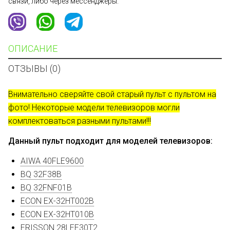
связи, либо через мессенджеры.
ОПИСАНИЕ
ОТЗЫВЫ (0)
Внимательно сверяйте свой старый пульт с пультом на
фото! Некоторые модели телевизоров могли
комплектоваться разными пультами!!!
Данный пульт подходит для моделей телевизоров:
AIWA 40FLE9600
BQ 32F38B
BQ 32FNF01B
ECON EX-32HT002B
ECON EX-32HT010B
ERISSON 28LEE30T2