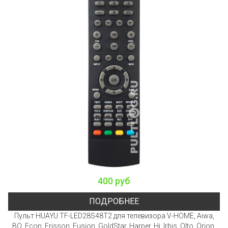
400 руб
ПОДРОБНЕЕ
Пульт HUAYU TF-LED28S48T2 для телевизора V-HOME, Aiwa,
BQ, Econ, Erisson, Fusion, GoldStar, Harper, Hi, Irbis, Olto, Orion,