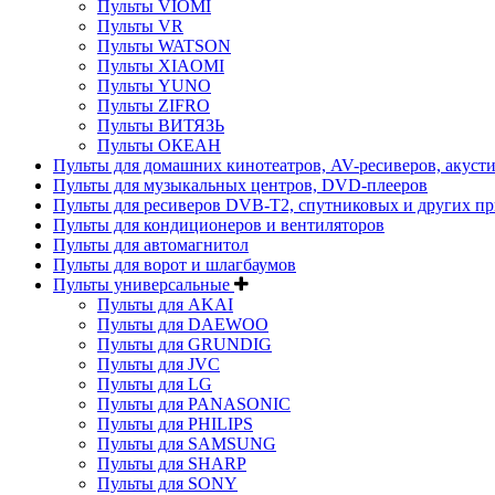
Пульты VIOMI
Пульты VR
Пульты WATSON
Пульты XIAOMI
Пульты YUNO
Пульты ZIFRO
Пульты ВИТЯЗЬ
Пульты ОКЕАН
Пульты для домашних кинотеатров, AV-ресиверов, акуст
Пульты для музыкальных центров, DVD-плееров
Пульты для ресиверов DVB-T2, спутниковых и других пр
Пульты для кондиционеров и вентиляторов
Пульты для автомагнитол
Пульты для ворот и шлагбаумов
Пульты универсальные
Пульты для AKAI
Пульты для DAEWOO
Пульты для GRUNDIG
Пульты для JVC
Пульты для LG
Пульты для PANASONIC
Пульты для PHILIPS
Пульты для SAMSUNG
Пульты для SHARP
Пульты для SONY