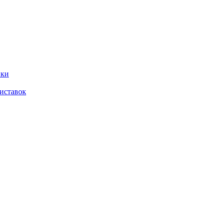
ики
иставок