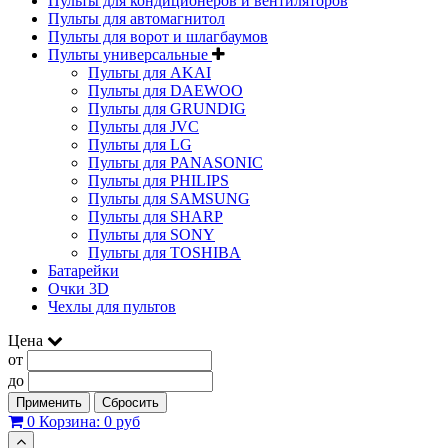
Пульты для кондиционеров и вентиляторов
Пульты для автомагнитол
Пульты для ворот и шлагбаумов
Пульты универсальные
Пульты для AKAI
Пульты для DAEWOO
Пульты для GRUNDIG
Пульты для JVC
Пульты для LG
Пульты для PANASONIC
Пульты для PHILIPS
Пульты для SAMSUNG
Пульты для SHARP
Пульты для SONY
Пульты для TOSHIBA
Батарейки
Очки 3D
Чехлы для пультов
Цена
от
до
Применить
Сбросить
0
Корзина:
0 руб