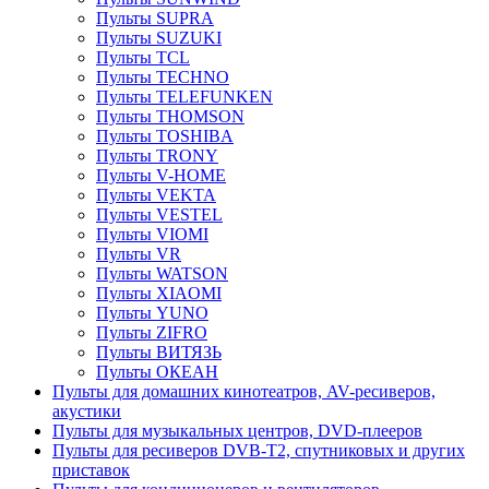
Пульты SUPRA
Пульты SUZUKI
Пульты TCL
Пульты TECHNO
Пульты TELEFUNKEN
Пульты THOMSON
Пульты TOSHIBA
Пульты TRONY
Пульты V-HOME
Пульты VEKTA
Пульты VESTEL
Пульты VIOMI
Пульты VR
Пульты WATSON
Пульты XIAOMI
Пульты YUNO
Пульты ZIFRO
Пульты ВИТЯЗЬ
Пульты ОКЕАН
Пульты для домашних кинотеатров, AV-ресиверов,
акустики
Пульты для музыкальных центров, DVD-плееров
Пульты для ресиверов DVB-T2, спутниковых и других
приставок