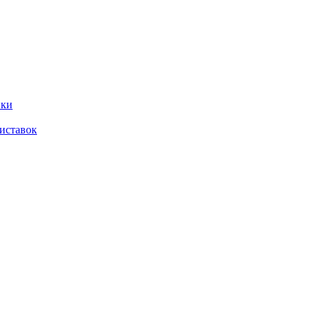
ики
иставок