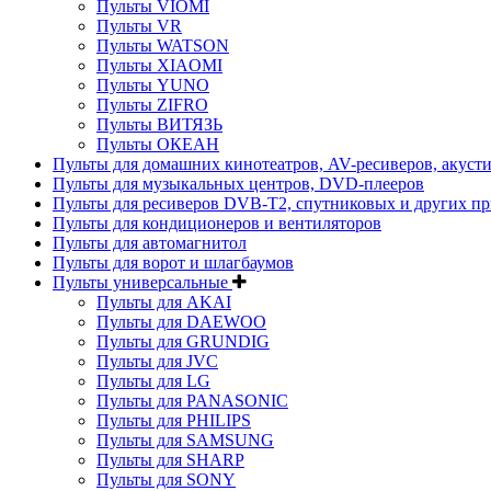
Пульты VIOMI
Пульты VR
Пульты WATSON
Пульты XIAOMI
Пульты YUNO
Пульты ZIFRO
Пульты ВИТЯЗЬ
Пульты ОКЕАН
Пульты для домашних кинотеатров, AV-ресиверов, акуст
Пульты для музыкальных центров, DVD-плееров
Пульты для ресиверов DVB-T2, спутниковых и других пр
Пульты для кондиционеров и вентиляторов
Пульты для автомагнитол
Пульты для ворот и шлагбаумов
Пульты универсальные
Пульты для AKAI
Пульты для DAEWOO
Пульты для GRUNDIG
Пульты для JVC
Пульты для LG
Пульты для PANASONIC
Пульты для PHILIPS
Пульты для SAMSUNG
Пульты для SHARP
Пульты для SONY