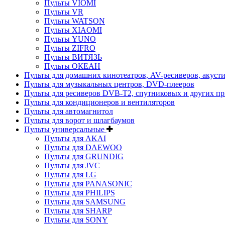
Пульты VIOMI
Пульты VR
Пульты WATSON
Пульты XIAOMI
Пульты YUNO
Пульты ZIFRO
Пульты ВИТЯЗЬ
Пульты ОКЕАН
Пульты для домашних кинотеатров, AV-ресиверов, акуст
Пульты для музыкальных центров, DVD-плееров
Пульты для ресиверов DVB-T2, спутниковых и других пр
Пульты для кондиционеров и вентиляторов
Пульты для автомагнитол
Пульты для ворот и шлагбаумов
Пульты универсальные
Пульты для AKAI
Пульты для DAEWOO
Пульты для GRUNDIG
Пульты для JVC
Пульты для LG
Пульты для PANASONIC
Пульты для PHILIPS
Пульты для SAMSUNG
Пульты для SHARP
Пульты для SONY