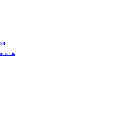
ики
иставок