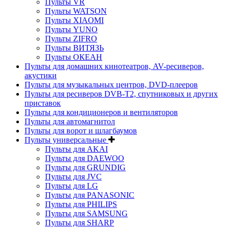
Пульты VR
Пульты WATSON
Пульты XIAOMI
Пульты YUNO
Пульты ZIFRO
Пульты ВИТЯЗЬ
Пульты ОКЕАН
Пульты для домашних кинотеатров, AV-ресиверов,
акустики
Пульты для музыкальных центров, DVD-плееров
Пульты для ресиверов DVB-T2, спутниковых и других
приставок
Пульты для кондиционеров и вентиляторов
Пульты для автомагнитол
Пульты для ворот и шлагбаумов
Пульты универсальные
Пульты для AKAI
Пульты для DAEWOO
Пульты для GRUNDIG
Пульты для JVC
Пульты для LG
Пульты для PANASONIC
Пульты для PHILIPS
Пульты для SAMSUNG
Пульты для SHARP