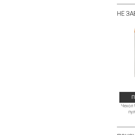
НЕ ЗА
П
Чехол 
пул