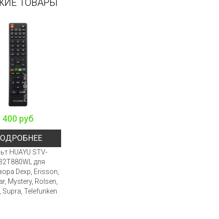
ЖИЕ ТОВАРЫ
400 руб
ОДРОБНЕЕ
ьт HUAYU STV-
32T880WL для
ора Dexp, Erisson,
r, Mystery, Rolsen,
, Supra, Telefunken