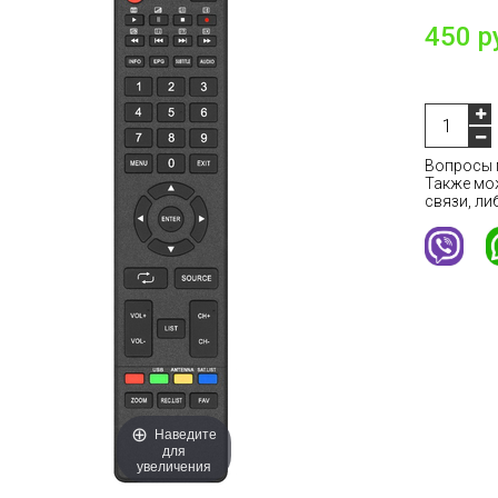
450 р
Вопросы м
Также мо
связи, ли
Наведите
для
увеличения