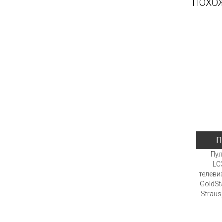
ПОХО
П
Пул
LC
телевиз
GoldSta
Straus