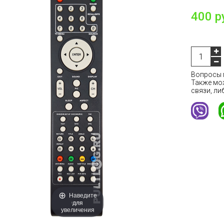
400 р
Вопросы м
Также мо
связи, ли
Наведите
для
увеличения