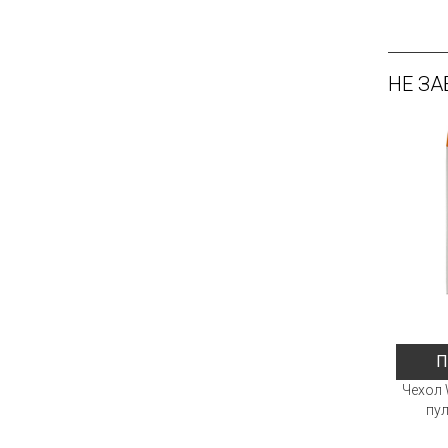
НЕ ЗА
П
Чехол 
пул