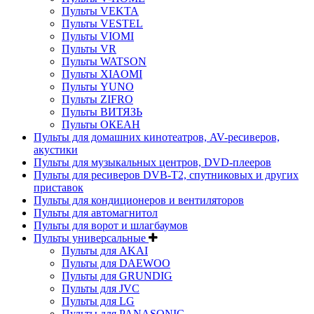
Пульты VEKTA
Пульты VESTEL
Пульты VIOMI
Пульты VR
Пульты WATSON
Пульты XIAOMI
Пульты YUNO
Пульты ZIFRO
Пульты ВИТЯЗЬ
Пульты ОКЕАН
Пульты для домашних кинотеатров, AV-ресиверов,
акустики
Пульты для музыкальных центров, DVD-плееров
Пульты для ресиверов DVB-T2, спутниковых и других
приставок
Пульты для кондиционеров и вентиляторов
Пульты для автомагнитол
Пульты для ворот и шлагбаумов
Пульты универсальные
Пульты для AKAI
Пульты для DAEWOO
Пульты для GRUNDIG
Пульты для JVC
Пульты для LG
Пульты для PANASONIC