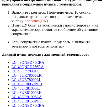
выполнить сопряжение пульта с телевизором:
Включите телевизор. Примерно через 10 секунд
направьте пульт на телевизор и нажмите на
кнопку
Колёсико(OK)
Пульт ДУ будет автоматически зарегистрирован и на
экране телевизора появится сообщение об успешном
сопряжении.
Если сопряжение пульта не удалось, выключите
телевизор и повторите попытку.
Данный пульт подходит для моделей телевизоров:
LG 43QNED75CRA
LG 43QNED756RA
LG 43UR78001LJ
LG 43UR78006LK
LG 43UR78009LL
LG 43UR8050PCB
LG 43UR81006LJ
LG 43UR81009LK
LG 43UR91006LA
LG 43UR9150PCK
LG 50QNED75CRA