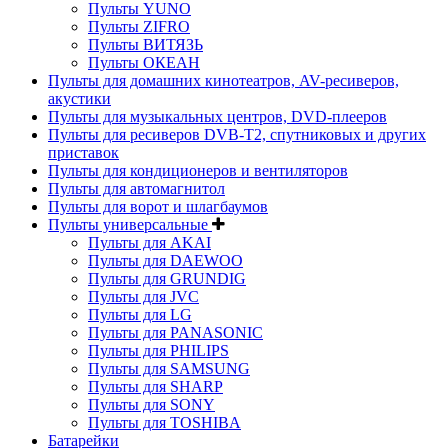
Пульты YUNO
Пульты ZIFRO
Пульты ВИТЯЗЬ
Пульты ОКЕАН
Пульты для домашних кинотеатров, AV-ресиверов,
акустики
Пульты для музыкальных центров, DVD-плееров
Пульты для ресиверов DVB-T2, спутниковых и других
приставок
Пульты для кондиционеров и вентиляторов
Пульты для автомагнитол
Пульты для ворот и шлагбаумов
Пульты универсальные
Пульты для AKAI
Пульты для DAEWOO
Пульты для GRUNDIG
Пульты для JVC
Пульты для LG
Пульты для PANASONIC
Пульты для PHILIPS
Пульты для SAMSUNG
Пульты для SHARP
Пульты для SONY
Пульты для TOSHIBA
Батарейки