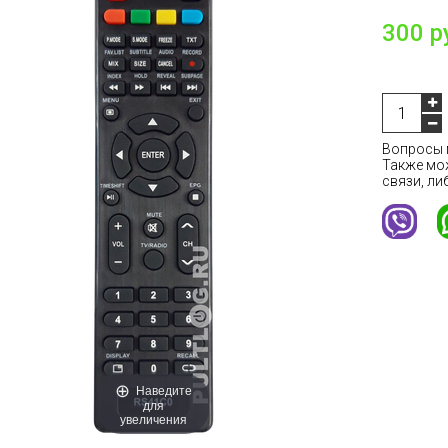
300 р
Вопросы м
Также мо
связи, ли
Наведите
для
увеличения