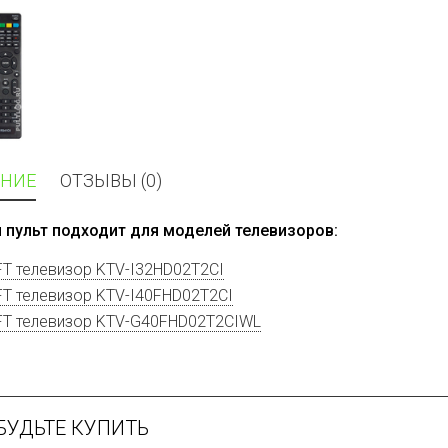
НИЕ
ОТЗЫВЫ (0)
 пульт подходит для моделей телевизоров:
T телевизор KTV-I32HD02T2CI
T телевизор KTV-I40FHD02T2CI
T телевизор KTV-G40FHD02T2CIWL
БУДЬТЕ КУПИТЬ