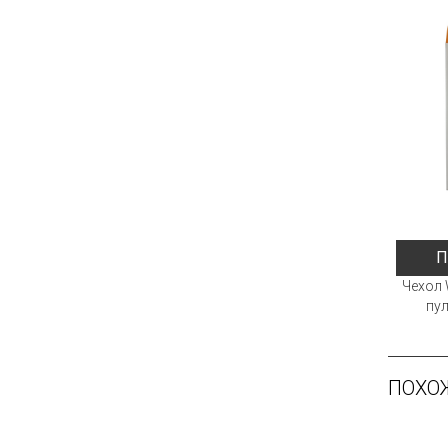
П
Чехол 
пул
ПОХО