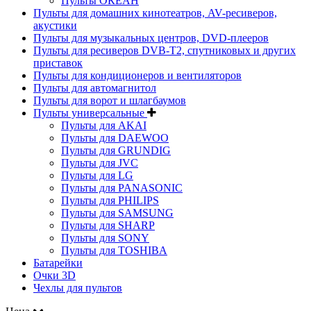
Пульты ОКЕАН
Пульты для домашних кинотеатров, AV-ресиверов,
акустики
Пульты для музыкальных центров, DVD-плееров
Пульты для ресиверов DVB-T2, спутниковых и других
приставок
Пульты для кондиционеров и вентиляторов
Пульты для автомагнитол
Пульты для ворот и шлагбаумов
Пульты универсальные
Пульты для AKAI
Пульты для DAEWOO
Пульты для GRUNDIG
Пульты для JVC
Пульты для LG
Пульты для PANASONIC
Пульты для PHILIPS
Пульты для SAMSUNG
Пульты для SHARP
Пульты для SONY
Пульты для TOSHIBA
Батарейки
Очки 3D
Чехлы для пультов