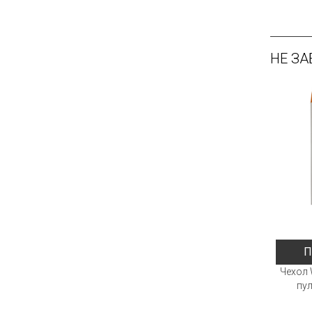
НЕ ЗА
П
Чехол 
пул