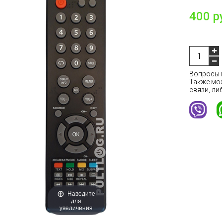
400 р
Вопросы м
Также мо
связи, ли
Наведите
для
увеличения