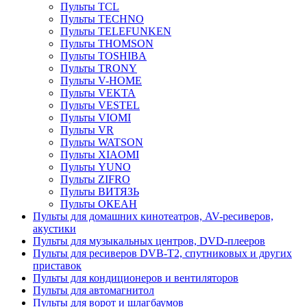
Пульты TCL
Пульты TECHNO
Пульты TELEFUNKEN
Пульты THOMSON
Пульты TOSHIBA
Пульты TRONY
Пульты V-HOME
Пульты VEKTA
Пульты VESTEL
Пульты VIOMI
Пульты VR
Пульты WATSON
Пульты XIAOMI
Пульты YUNO
Пульты ZIFRO
Пульты ВИТЯЗЬ
Пульты ОКЕАН
Пульты для домашних кинотеатров, AV-ресиверов,
акустики
Пульты для музыкальных центров, DVD-плееров
Пульты для ресиверов DVB-T2, спутниковых и других
приставок
Пульты для кондиционеров и вентиляторов
Пульты для автомагнитол
Пульты для ворот и шлагбаумов