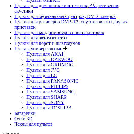
Пульты ОКЕАН
Пульты для домашних кинотеатров, AV-ресиверов,
акустики
Пульты для музыкальных центров, DVD-плееров
Пульты для ресиверов DVB-T2, спутниковых и других
приставок
Пульты для кондиционеров и вентиляторов
Пульты для автомагнитол
Пульты для ворот и шлагбаумов
Пульты универсальные
Пульты для AKAI
Пульты для DAEWOO
Пульты для GRUNDIG
Пульты для JVC
Пульты для LG
Пульты для PANASONIC
Пульты для PHILIPS
Пульты для SAMSUNG
Пульты для SHARP
Пульты для SONY
Пульты для TOSHIBA
Батарейки
Очки 3D
Чехлы для пультов