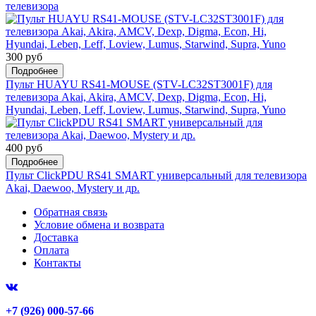
телевизора
300 руб
Подробнее
Пульт HUAYU RS41-MOUSE (STV-LC32ST3001F) для
телевизора Akai, Akira, AMCV, Dexp, Digma, Econ, Hi,
Hyundai, Leben, Leff, Loview, Lumus, Starwind, Supra, Yuno
400 руб
Подробнее
Пульт ClickPDU RS41 SMART универсальный для телевизора
Akai, Daewoo, Mystery и др.
Обратная связь
Условие обмена и возврата
Доставка
Оплата
Контакты
+7 (926) 000-57-66