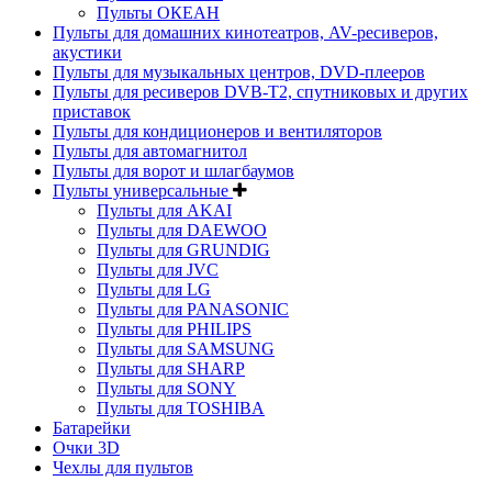
Пульты ОКЕАН
Пульты для домашних кинотеатров, AV-ресиверов,
акустики
Пульты для музыкальных центров, DVD-плееров
Пульты для ресиверов DVB-T2, спутниковых и других
приставок
Пульты для кондиционеров и вентиляторов
Пульты для автомагнитол
Пульты для ворот и шлагбаумов
Пульты универсальные
Пульты для AKAI
Пульты для DAEWOO
Пульты для GRUNDIG
Пульты для JVC
Пульты для LG
Пульты для PANASONIC
Пульты для PHILIPS
Пульты для SAMSUNG
Пульты для SHARP
Пульты для SONY
Пульты для TOSHIBA
Батарейки
Очки 3D
Чехлы для пультов