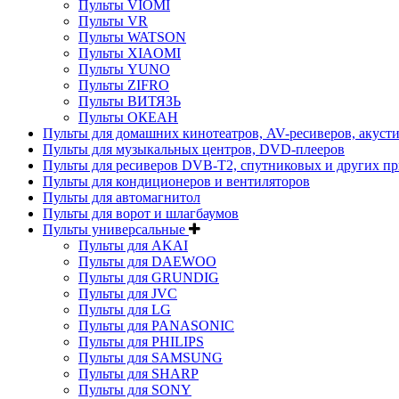
Пульты VIOMI
Пульты VR
Пульты WATSON
Пульты XIAOMI
Пульты YUNO
Пульты ZIFRO
Пульты ВИТЯЗЬ
Пульты ОКЕАН
Пульты для домашних кинотеатров, AV-ресиверов, акуст
Пульты для музыкальных центров, DVD-плееров
Пульты для ресиверов DVB-T2, спутниковых и других пр
Пульты для кондиционеров и вентиляторов
Пульты для автомагнитол
Пульты для ворот и шлагбаумов
Пульты универсальные
Пульты для AKAI
Пульты для DAEWOO
Пульты для GRUNDIG
Пульты для JVC
Пульты для LG
Пульты для PANASONIC
Пульты для PHILIPS
Пульты для SAMSUNG
Пульты для SHARP
Пульты для SONY