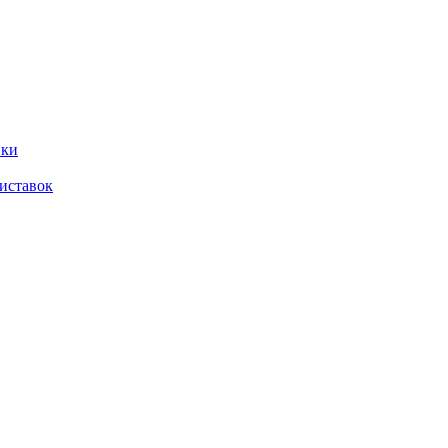
ики
иставок