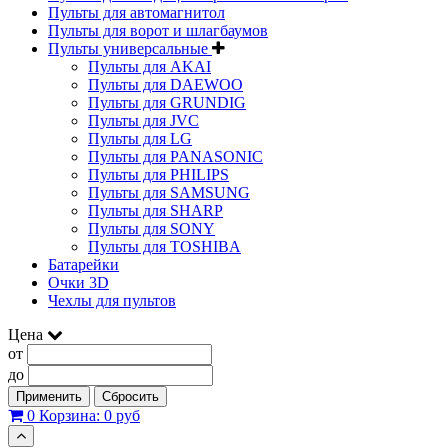
Пульты для автомагнитол
Пульты для ворот и шлагбаумов
Пульты универсальные
Пульты для AKAI
Пульты для DAEWOO
Пульты для GRUNDIG
Пульты для JVC
Пульты для LG
Пульты для PANASONIC
Пульты для PHILIPS
Пульты для SAMSUNG
Пульты для SHARP
Пульты для SONY
Пульты для TOSHIBA
Батарейки
Очки 3D
Чехлы для пультов
Цена
от
до
Применить
Сбросить
0
Корзина:
0 руб