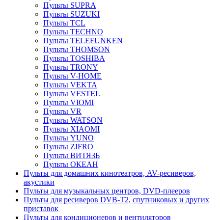
Пульты SUPRA
Пульты SUZUKI
Пульты TCL
Пульты TECHNO
Пульты TELEFUNKEN
Пульты THOMSON
Пульты TOSHIBA
Пульты TRONY
Пульты V-HOME
Пульты VEKTA
Пульты VESTEL
Пульты VIOMI
Пульты VR
Пульты WATSON
Пульты XIAOMI
Пульты YUNO
Пульты ZIFRO
Пульты ВИТЯЗЬ
Пульты ОКЕАН
Пульты для домашних кинотеатров, AV-ресиверов,
акустики
Пульты для музыкальных центров, DVD-плееров
Пульты для ресиверов DVB-T2, спутниковых и других
приставок
Пульты для кондиционеров и вентиляторов