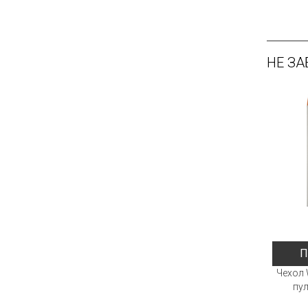
НЕ ЗА
П
Чехол 
пул