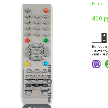
Есть в н
400 р
Вопросы м
Также мо
связи, ли
Наведите