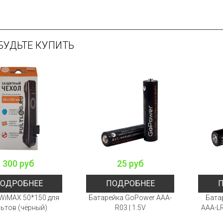
БУДЬТЕ КУПИТЬ
300 руб
25 руб
ОДРОБНЕЕ
ПОДРОБНЕЕ
WiMAX 50*150 для
Батарейка GoPower AAA-
Бата
ьтов (чёрный)
R03 | 1.5V
AAA-LR