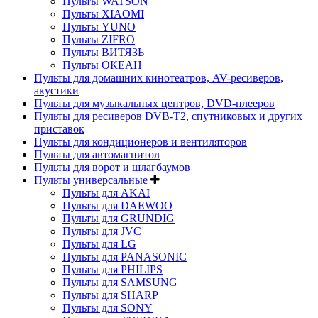
Пульты WATSON
Пульты XIAOMI
Пульты YUNO
Пульты ZIFRO
Пульты ВИТЯЗЬ
Пульты ОКЕАН
Пульты для домашних кинотеатров, AV-ресиверов,
акустики
Пульты для музыкальных центров, DVD-плееров
Пульты для ресиверов DVB-T2, спутниковых и других
приставок
Пульты для кондиционеров и вентиляторов
Пульты для автомагнитол
Пульты для ворот и шлагбаумов
Пульты универсальные
Пульты для AKAI
Пульты для DAEWOO
Пульты для GRUNDIG
Пульты для JVC
Пульты для LG
Пульты для PANASONIC
Пульты для PHILIPS
Пульты для SAMSUNG
Пульты для SHARP
Пульты для SONY