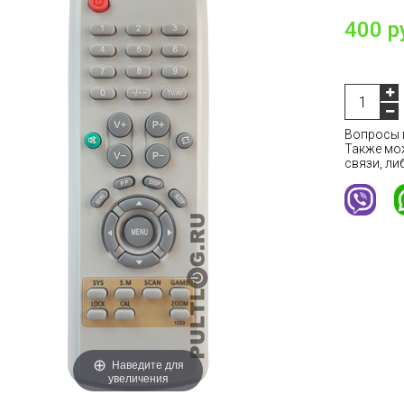
400 р
Вопросы м
Также мо
связи, ли
Наведите для
увеличения