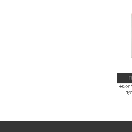
П
Чехол 
пул