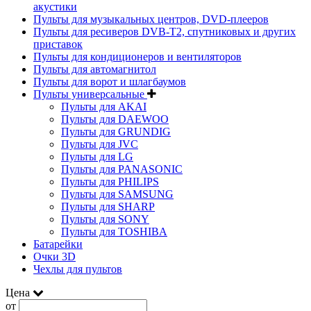
акустики
Пульты для музыкальных центров, DVD-плееров
Пульты для ресиверов DVB-T2, спутниковых и других
приставок
Пульты для кондиционеров и вентиляторов
Пульты для автомагнитол
Пульты для ворот и шлагбаумов
Пульты универсальные
Пульты для AKAI
Пульты для DAEWOO
Пульты для GRUNDIG
Пульты для JVC
Пульты для LG
Пульты для PANASONIC
Пульты для PHILIPS
Пульты для SAMSUNG
Пульты для SHARP
Пульты для SONY
Пульты для TOSHIBA
Батарейки
Очки 3D
Чехлы для пультов
Цена
от