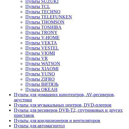
Пульты SUZUKI
Пульты TCL
Пульты TECHNO
Пульты TELEFUNKEN
Пульты THOMSON
Пульты TOSHIBA
Пульты TRONY
Пульты V-HOME
Пульты VEKTA
Пульты VESTEL
Пульты VIOMI
Пульты VR
Пульты WATSON
Пульты XIAOMI
Пульты YUNO
Пульты ZIFRO
Пульты ВИТЯЗЬ
Пульты ОКЕАН
Пульты для домашних кинотеатров, AV-ресиверов,
акустики
Пульты для музыкальных центров, DVD-плееров
Пульты для ресиверов DVB-T2, спутниковых и других
приставок
Пульты для кондиционеров и вентиляторов
Пульты для автомагнитол