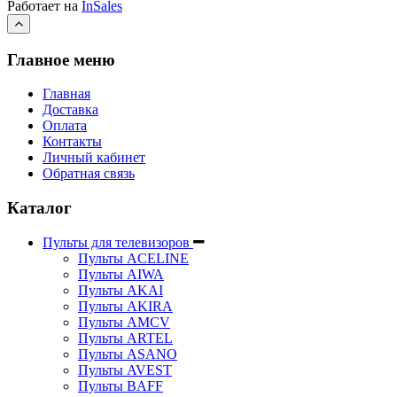
Работает на
InSales
Главное меню
Главная
Доставка
Оплата
Контакты
Личный кабинет
Обратная связь
Каталог
Пульты для телевизоров
Пульты ACELINE
Пульты AIWA
Пульты AKAI
Пульты AKIRA
Пульты AMCV
Пульты ARTEL
Пульты ASANO
Пульты AVEST
Пульты BAFF