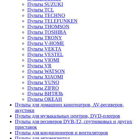
Пульты SUZUKI
Пульты TCL
Пульты TECHNO
Пульты TELEFUNKEN
Пульты THOMSON
Пульты TOSHIBA
Пульты TRONY
Пульты V-HOME
Пульты VEKTA
Пульты VESTEL
Пульты VIOMI
Пульты VR
Пульты WATSON
Пульты XIAOMI
Пульты YUNO
Пульты ZIFRO
Пульты ВИТЯЗЬ
Пульты ОКЕАН
Пульты для домашних кинотеатров, AV-ресиверов,
акустики
Пульты для музыкальных центров, DVD-плееров
Пульты для ресиверов DVB-T2, спутниковых и других
приставок
Пульты для кондиционеров и вентиляторов
Пульты для автомагнитол